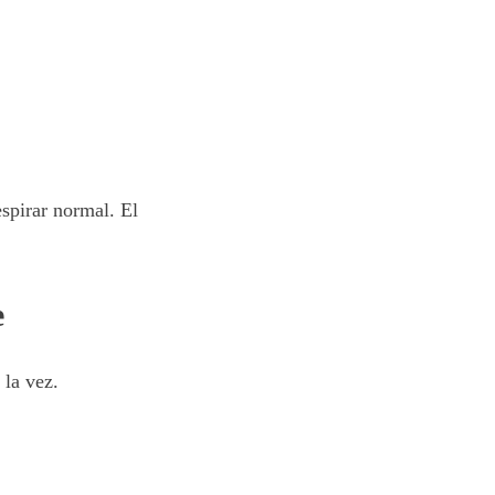
espirar normal. El
e
 la vez.