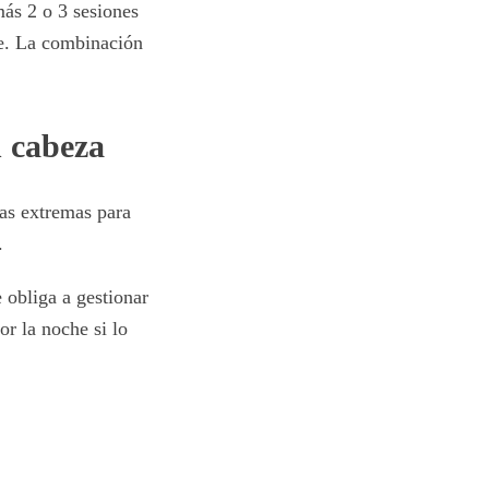
más 2 o 3 sesiones
te. La combinación
n cabeza
ras extremas para
.
e obliga a gestionar
or la noche si lo