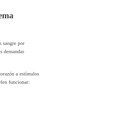
tema
s sangre por
tas demandas
corazón a estímulos
elen funcionar:
.