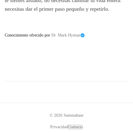
te sientes aislado, no necesitas cambiar tu vida entera:
necesitas dar el primer paso pequeño y repetirlo.
Conocimiento ofrecido por
Dr. Mark Hyman
©
2026
Summabase
Privacidad
Contacto