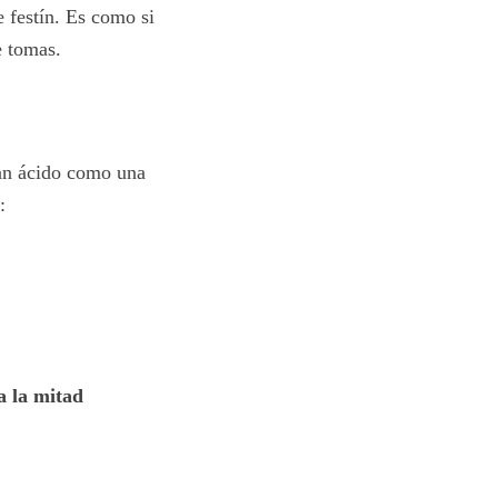
e festín. Es como si
e tomas.
tan ácido como una
:
a la mitad