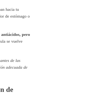
ban hacia tu
dor de estómago o
 antiácidos, pero
vula se vuelve
antes de las
ción adecuada de
ón de