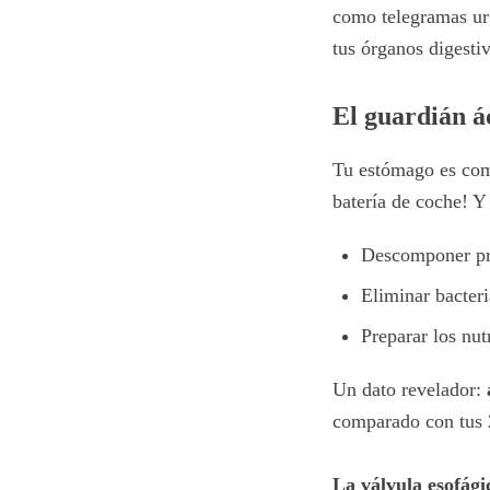
como telegramas urg
tus órganos digesti
El guardián á
Tu estómago es com
batería de coche! Y 
Descomponer pro
Eliminar bacter
Preparar los nut
Un dato revelador:
comparado con tus 2
La válvula esofági