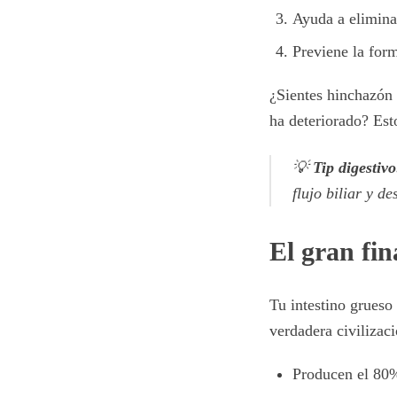
Ayuda a eliminar
Previene la form
¿Sientes hinchazón 
ha deteriorado? Esto
💡
Tip digestivo
flujo biliar y d
El gran fin
Tu intestino grueso
verdadera civilizac
Producen el 80%