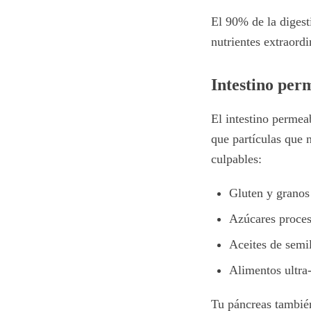
El 90% de la digest
nutrientes extraord
Intestino per
El intestino permea
que partículas que 
culpables:
Gluten y granos
Azúcares proce
Aceites de semil
Alimentos ultra
Tu páncreas también