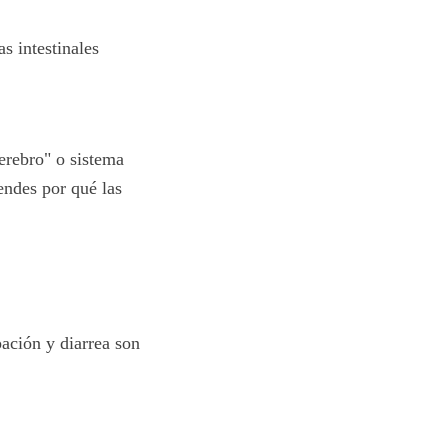
s intestinales
erebro" o sistema
endes por qué las
pación y diarrea son