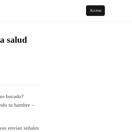
Acceso
a salud
oso bocado?
endo tu hambre –
vas envían señales