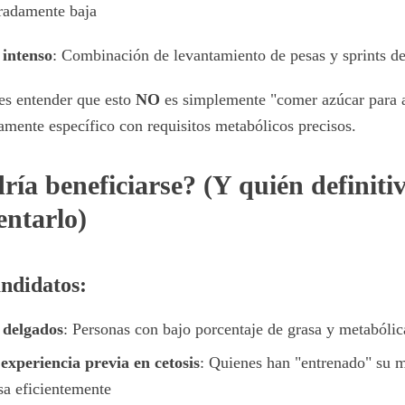
radamente baja
intenso
: Combinación de levantamiento de pesas y sprints de
es entender que esto
NO
es simplemente "comer azúcar para a
mente específico con requisitos metabólicos precisos.
ría beneficiarse? (Y quién definit
entarlo)
andidatos:
 delgados
: Personas con bajo porcentaje de grasa y metabóli
experiencia previa en cetosis
: Quienes han "entrenado" su m
asa eficientemente