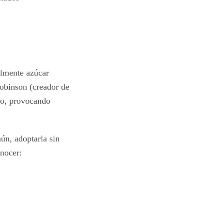
almente azúcar
Robinson (creador de
mo, provocando
ún, adoptarla sin
onocer: