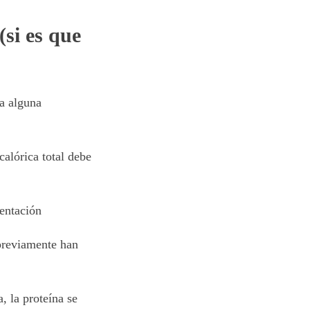
(si es que
ga alguna
calórica total debe
mentación
previamente han
, la proteína se