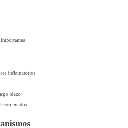
n importantes
res inflamatorios
largo plazo
 desordenados
canismos