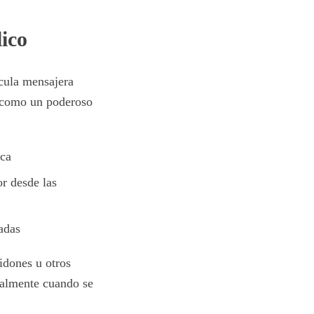
ico
cula mensajera
a como un poderoso
ica
or desde las
adas
dones u otros
ialmente cuando se