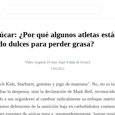
úcar: ¿Por qué algunos atletas est
o dulces para perder grasa?
Video original
10
min
·
Aquí
4 min
de lectura
13/05/2025
h Kids, Starburst, gomitas y jugo de manzana". No, no es la
ltar la despensa, sino la declaración de Mark Bell, reconocido
o a sus seguidores al cambiar radicalmente su enfoque nutric
stos defensores de la nutrición baja en carbohidratos comie
es enormes de azúcar pura y, sorprendentemente, logran resu