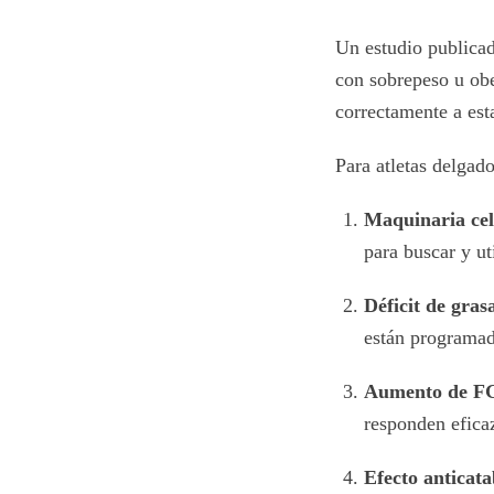
Un estudio publica
con sobrepeso u obe
correctamente a esta
Para atletas delga
Maquinaria cel
para buscar y ut
Déficit de grasa
están programada
Aumento de FG
responden efica
Efecto anticata