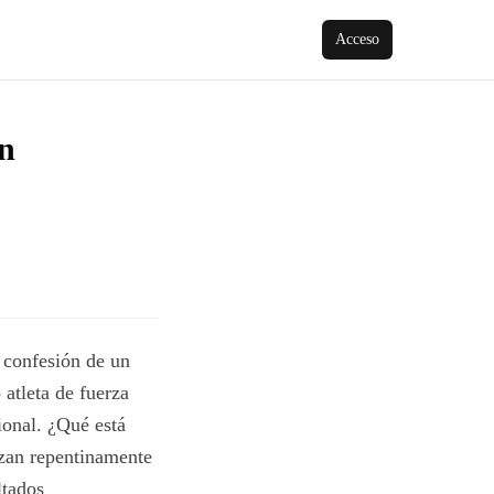
Acceso
án
 confesión de un
 atleta de fuerza
ional. ¿Qué está
nzan repentinamente
ltados