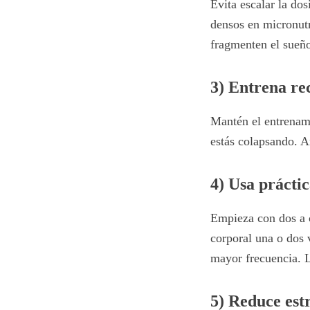
Evita escalar la do
densos en micronutr
fragmenten el sueñ
3) Entrena re
Mantén el entrenami
estás colapsando. A
4) Usa prácti
Empieza con dos a c
corporal una o dos 
mayor frecuencia. L
5) Reduce est