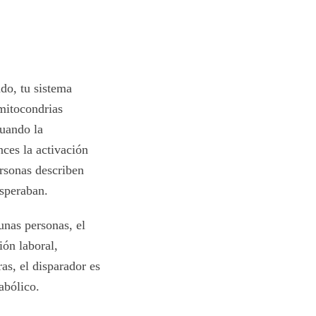
do, tu sistema
mitocondrias
Cuando la
nces la activación
rsonas describen
esperaban.
unas personas, el
ión laboral,
as, el disparador es
abólico.