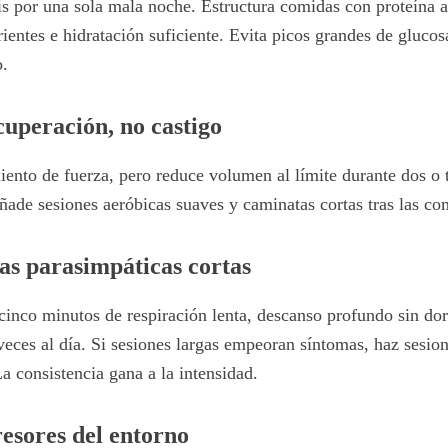
sis por una sola mala noche. Estructura comidas con proteína 
ientes e hidratación suficiente. Evita picos grandes de glucos
o.
cuperación, no castigo
ento de fuerza, pero reduce volumen al límite durante dos o 
ñade sesiones aeróbicas suaves y caminatas cortas tras las co
cas parasimpáticas cortas
inco minutos de respiración lenta, descanso profundo sin do
veces al día. Si sesiones largas empeoran síntomas, haz sesio
a consistencia gana a la intensidad.
resores del entorno