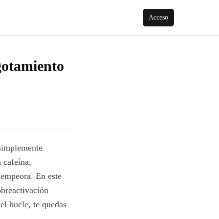
Acceso
gotamiento
 simplemente
 cafeína,
n empeora. En este
sobreactivación
del bucle, te quedas