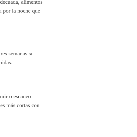
adecuada, alimentos
a por la noche que
tres semanas si
midas.
rmir o escaneo
nes más cortas con