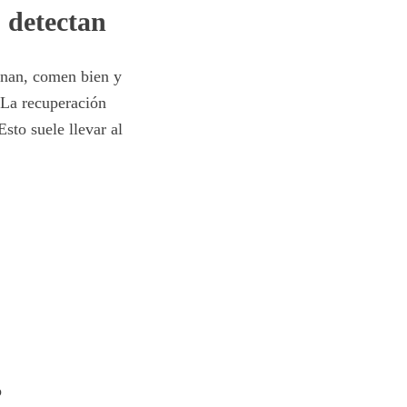
o detectan
enan, comen bien y
 La recuperación
sto suele llevar al
o