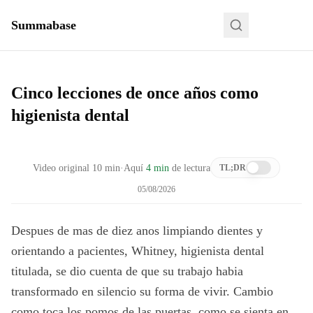
Summabase
Cinco lecciones de once años como
higienista dental
Video original
10
min
·
Aquí
4 min
de lectura
TL;DR
05/08/2026
Despues de mas de diez anos limpiando dientes y
orientando a pacientes, Whitney, higienista dental
titulada, se dio cuenta de que su trabajo habia
transformado en silencio su forma de vivir. Cambio
como toca los pomos de las puertas, como se sienta en