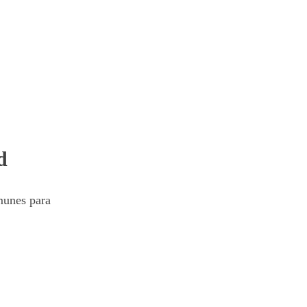
d
munes para