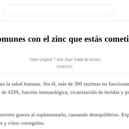
omunes con el zinc que estás comet
Video original
7
min
·
Aquí
3 min
de lectura
03/09/2025
para la salud humana. Sin él, más de 300 enzimas no funciona
is de ADN, función inmunológica, cicatrización de heridas y 
errores graves al suplementarlo, causando desequilibrios. E
s y cómo corregirlos.