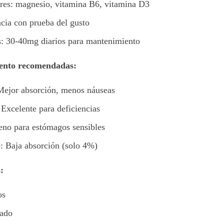
ores: magnesio, vitamina B6, vitamina D3
ncia con prueba del gusto
: 30-40mg diarios para mantenimiento
ento recomendadas:
 Mejor absorción, menos náuseas
 Excelente para deficiencias
ueno para estómagos sensibles
o: Baja absorción (solo 4%)
:
os
gado