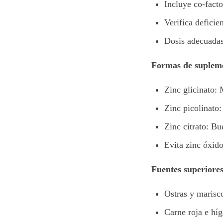
Incluye co-fact
Verifica deficie
Dosis adecuadas
Formas de suplem
Zinc glicinato:
Zinc picolinato:
Zinc citrato: B
Evita zinc óxid
Fuentes superiores
Ostras y marisc
Carne roja e hí