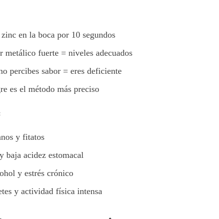
 zinc en la boca por 10 segundos
r metálico fuerte = niveles adecuados
no percibes sabor = eres deficiente
gre es el método más preciso
:
anos y fitatos
 y baja acidez estomacal
hol y estrés crónico
es y actividad física intensa