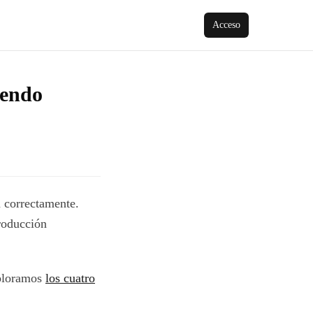
Acceso
iendo
n correctamente.
producción
xploramos
los cuatro