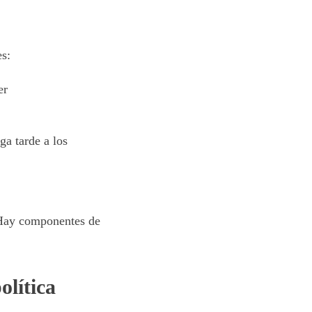
es:
er
ga tarde a los
 Hay componentes de
olítica