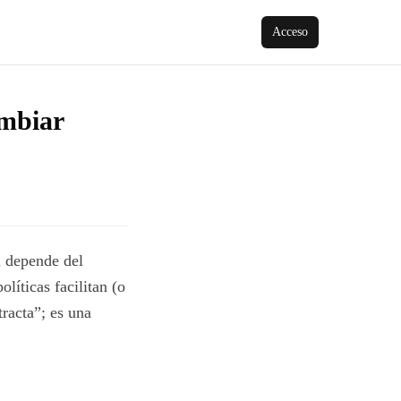
Acceso
ambiar
n depende del
líticas facilitan (o
tracta”; es una