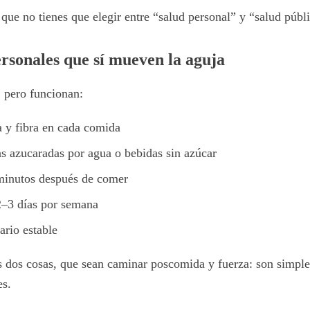
 que no tienes que elegir entre “salud personal” y “salud públ
ersonales que sí mueven la aguja
, pero funcionan:
a y fibra en cada comida
as azucaradas por agua o bebidas sin azúcar
inutos después de comer
2–3 días por semana
rio estable
s dos cosas, que sean caminar poscomida y fuerza: son simpl
es.