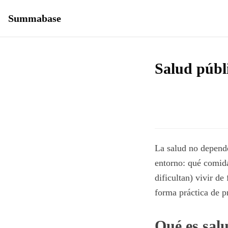
Summabase
Salud públ
La salud no depende
entorno: qué comida 
dificultan) vivir de
forma práctica de pr
Qué es salu