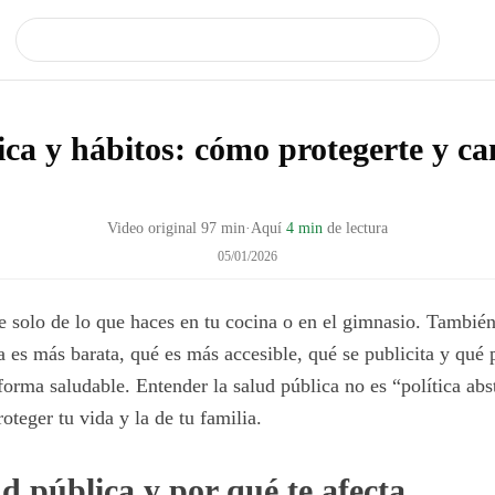
ica y hábitos: cómo protegerte y c
Video original
97
min
·
Aquí
4 min
de lectura
05/01/2026
 solo de lo que haces en tu cocina o en el gimnasio. Tambié
es más barata, qué es más accesible, qué se publicita y qué po
 forma saludable. Entender la salud pública no es “política abs
oteger tu vida y la de tu familia.
d pública y por qué te afecta