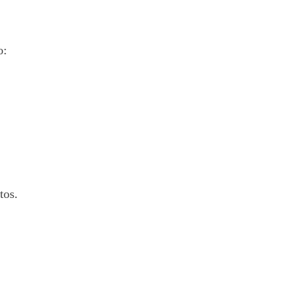
o:
tos.