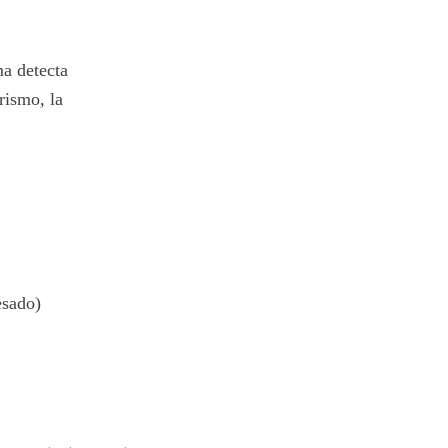
ma detecta
rismo, la
esado)