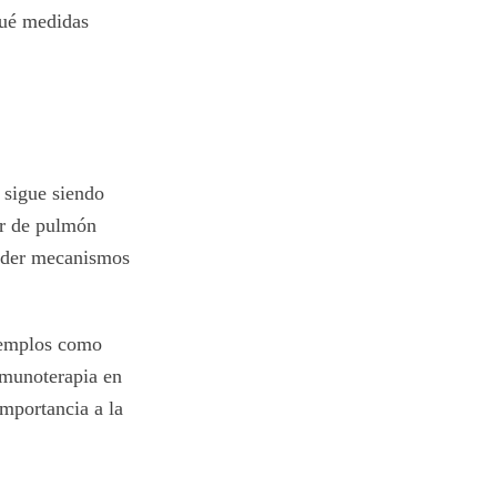
qué medidas
 sigue siendo
er de pulmón
tender mecanismos
ejemplos como
nmunoterapia en
importancia a la