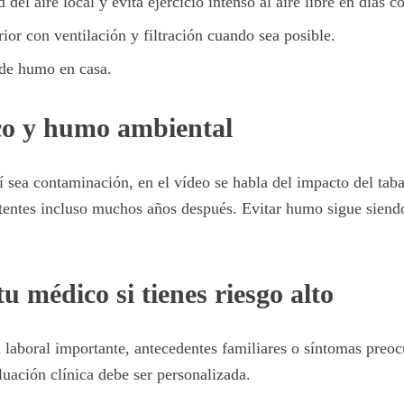
 del aire local y evita ejercicio intenso al aire libre en días 
rior con ventilación y filtración cuando sea posible.
de humo en casa.
co y humo ambiental
 sea contaminación, en el vídeo se habla del impacto del taba
tentes incluso muchos años después. Evitar humo sigue siend
u médico si tienes riesgo alto
n laboral importante, antecedentes familiares o síntomas preoc
luación clínica debe ser personalizada.