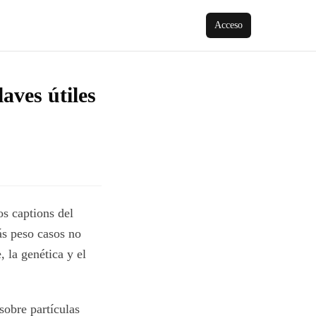
Acceso
aves útiles
s captions del
s peso casos no
, la genética y el
sobre partículas