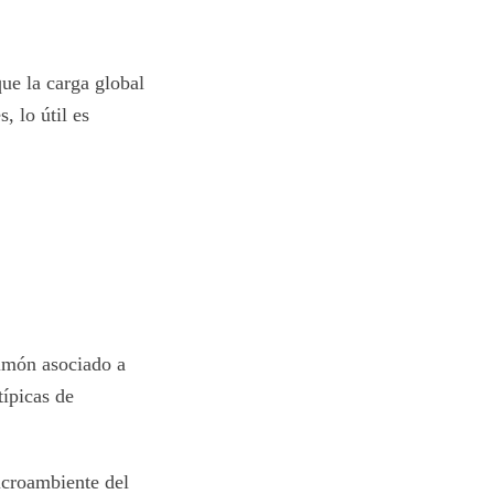
que la carga global
, lo útil es
ulmón asociado a
ípicas de
icroambiente del