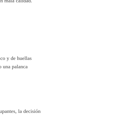
con mala calidad.
co y de huellas
o una palanca
upantes, la decisión