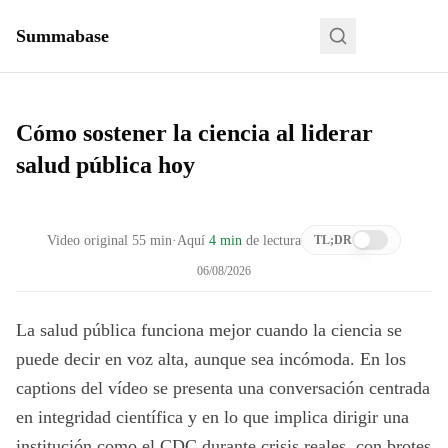
Summabase
Cómo sostener la ciencia al liderar
salud pública hoy
Video original
55
min
·
Aquí
4 min
de lectura
TL;DR
06/08/2026
La salud pública funciona mejor cuando la ciencia se
puede decir en voz alta, aunque sea incómoda. En los
captions del vídeo se presenta una conversación centrada
en integridad científica y en lo que implica dirigir una
institución como el CDC durante crisis reales, con brotes